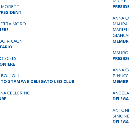
MICHEL
 MORETTI
PRESID
PRESIDENT
ANNA C
BETTA MORO
MAURA 
IERE
MARIEL
GIANCA
DO RICAGNI
MEMBRI
TARIO
MAURO
O SCELSI
PRESID
ONIERE
ANNA C
O BOLLOLI
PINUCC
TO STAMPA E DELEGATO LEO CLUB
MEMBRI
ANA CELLERINO
ANGELA
ORE
DELEGA
ANTONE
SIMONE
DELEGA