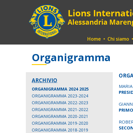
Home
•
Chi siamo
Organigramma
ORGA
ARCHIVIO
MARIA
ORGANIGRAMMA 2024 2025
PRESI
ORGANIGRAMMA 2023-2024
ORGANIGRAMMA 2022-2023
GIANN
ORGANIGRAMMA 2021-2022
PRIMO
ORGANIGRAMMA 2020-2021
ROBE
ORGANIGRAMMA 2019-2020
SECON
ORGANIGRAMMA 2018-2019