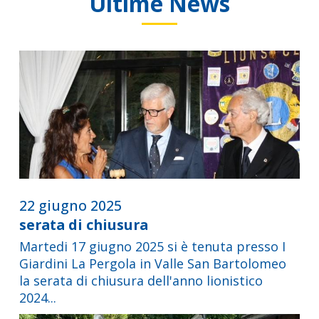
Ultime News
22 giugno 2025
serata di chiusura
Martedi 17 giugno 2025 si è tenuta presso I
Giardini La Pergola in Valle San Bartolomeo
la serata di chiusura dell'anno lionistico
2024...