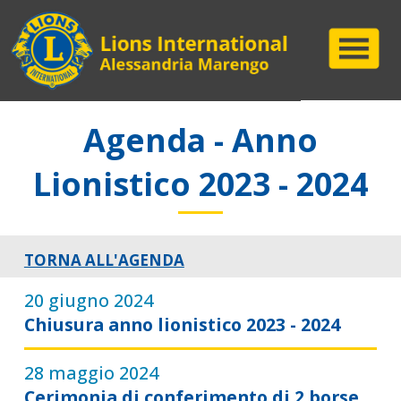
Agenda - Anno
Lionistico 2023 - 2024
TORNA ALL'AGENDA
20 giugno 2024
Chiusura anno lionistico 2023 - 2024
28 maggio 2024
Cerimonia di conferimento di 2 borse